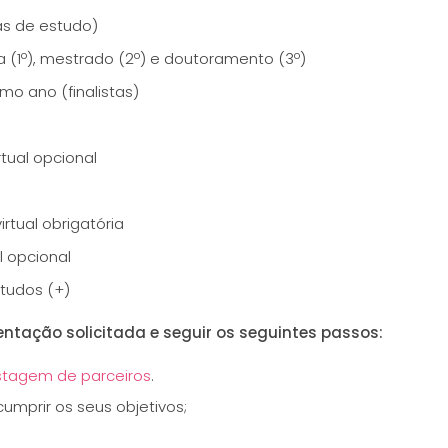
eas de estudo)
 (1º), mestrado (2º) e doutoramento (3º)
mo ano (finalistas)
tual opcional
rtual obrigatória
l opcional
tudos (+)
ntação solicitada e seguir os seguintes passos:
istagem de parceiros
.
cumprir os seus objetivos;