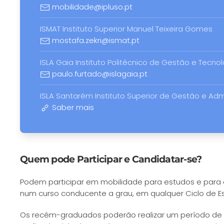
mobilidade@ipluso.pt
ISMAT Instituto Superior Manuel Teixeira Gomes
mostafa.zekri@ismat.pt
ISLA Gaia Instituto Politécnico de Gestão e Tecno
paulo.furtado@islagaia.pt
ISLA Santarém Instituto Superior de Gestão e Ad
Saber mais
Quem pode Participar e Candidatar-se?
Podem participar em mobilidade para estudos e para e
num curso conducente a grau, em qualquer Ciclo de Es
Os recém-graduados poderão realizar um período de M