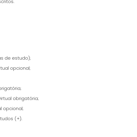
critos.
as de estudo);
tual opcional;
rigatória;
rtual obrigatória;
l opcional;
tudos (+).