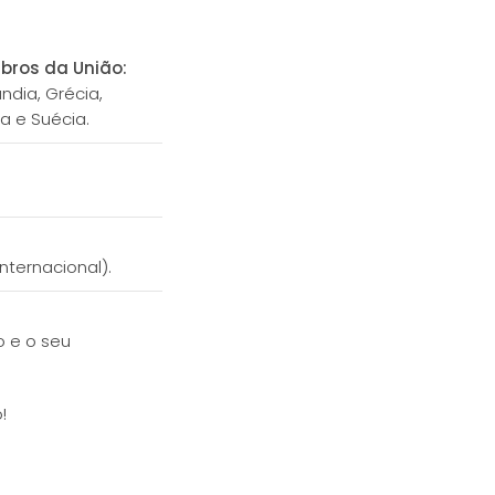
bros da União:
ândia, Grécia,
ia e Suécia.
ternacional).
o e o seu
!