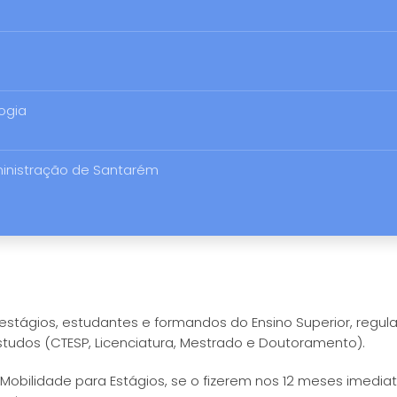
logia
ministração de Santarém
stágios, estudantes e formandos do Ensino Superior, regula
tudos (CTESP, Licenciatura, Mestrado e Doutoramento).
obilidade para Estágios, se o fizerem nos 12 meses imedia