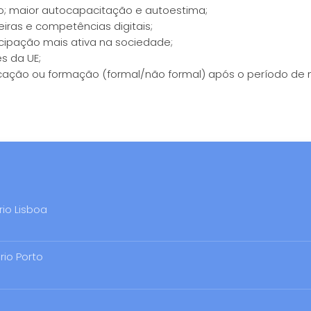
o; maior autocapacitação e autoestima;
iras e competências digitais;
ticipação mais ativa na sociedade;
s da UE;
ducação ou formação (formal/não formal) após o período de
rio Lisboa
rio Porto