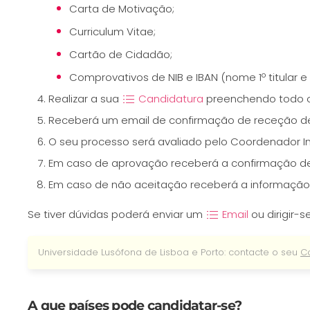
Carta de Motivação;
Curriculum Vitae;
Cartão de Cidadão;
Comprovativos de NIB e IBAN (nome 1º titular 
Realizar a sua
Candidatura
preenchendo todo o
Receberá um email de confirmação de receção d
O seu processo será avaliado pelo Coordenador In
Em caso de aprovação receberá a confirmação de
Em caso de não aceitação receberá a informação n
Se tiver dúvidas poderá enviar um
Email
ou dirigir-
Universidade Lusófona de Lisboa e Porto: contacte o seu
C
A que países pode candidatar-se?