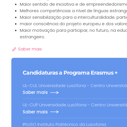
Maior sentido de iniciativa e de empreendedorism
Melhores competências a nível de línguas estrange
Maior sensibilização para a interculturalidade; par
maior consciência do projeto europeu e dos valore
Maior motivação para participar, no futuro, na e
estrangeiro.
Saber mais
Candidaturas a Programa Erasmus +
UL-CUL Universidade Lusófona - Centro Universitá
Saber mais
UL-CUP Universidade Lusófona - Centro Universitá
Saber mais
IPLUSO Instituto Politécnico da Lusofonia