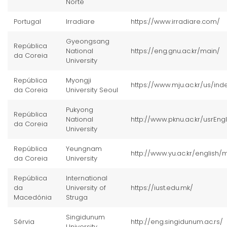
Norte
Portugal
Irradiare
https://www.irradiare.com/
Gyeongsang
República
National
https://eng.gnu.ac.kr/main/
da Coreia
University
República
Myongji
https://www.mju.ac.kr/us/inde
da Coreia
University Seoul
Pukyong
República
National
http://www.pknu.ac.kr/usrEng
da Coreia
University
República
Yeungnam
http://www.yu.ac.kr/english/
da Coreia
University
República
International
da
University of
https://iust.edu.mk/
Macedónia
Struga
Singidunum
Sérvia
http://eng.singidunum.ac.rs/
University