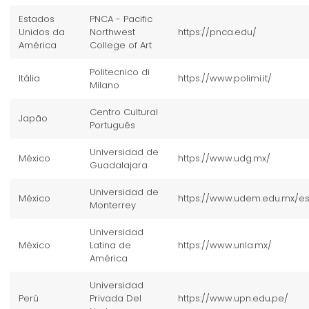
Estados
PNCA - Pacific
Unidos da
Northwest
https://pnca.edu/
América
College of Art
Politecnico di
Itália
https://www.polimi.it/
Milano
Centro Cultural
Japão
Português
Universidad de
México
https://www.udg.mx/
Guadalajara
Universidad de
México
https://www.udem.edu.mx/e
Monterrey
Universidad
México
Latina de
https://www.unla.mx/
América
Universidad
Perú
Privada Del
https://www.upn.edu.pe/