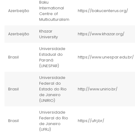
Baku
International
Azerbeijão
https://bakucenterus.org/
Centre of
Multiculturalism
Khazar
Azerbeijão
https://www.khazar.org/
University
Universidade
Estadual do
Brasil
https://www.unespar.edu.br/
Paraná
(UNESPAR)
Universidade
Federal do
Brasil
Estado do Rio
http://www.unirio.br/
de Janeiro
(UNIRIO)
Universidade
Federal do Rio
Brasil
https://ufrj.br/
de Janeiro
(UFRJ)