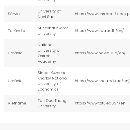
University of
Sérvia
https://www.uns.ac.rs/index.
Novi Sad
Srinakharinwirot
Tailândia
https://www.swu.ac.th/en/
University
National
University of
Ucrânia
https://www.oa.edu.ua/en/
Ostroh
Academy
Simon Kuznets
Kharkiv National
Ucrânia
https://www.hneu.edu.ua/en/
University of
Economics
Ton Duc Thang
Vietname
https://www.tdtu.edu.vn/en
University