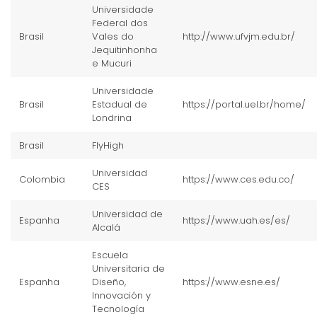
Universidade
Federal dos
Brasil
Vales do
http://www.ufvjm.edu.br/
Jequitinhonha
e Mucuri
Universidade
Brasil
Estadual de
https://portal.uel.br/home/
Londrina
Brasil
FlyHigh
Universidad
Colombia
https://www.ces.edu.co/
CES
Universidad de
Espanha
https://www.uah.es/es/
Alcalá
Escuela
Universitaria de
Espanha
Diseño,
https://www.esne.es/
Innovación y
Tecnología