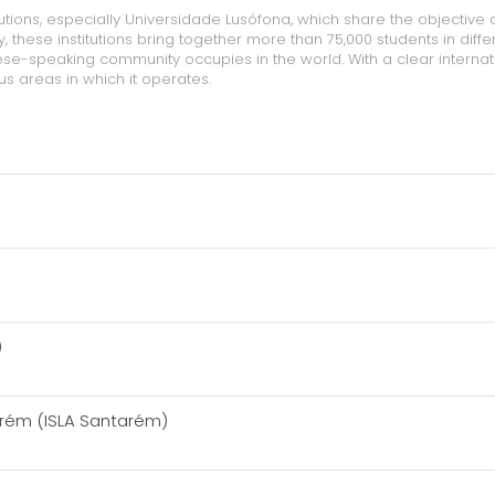
utions, especially Universidade Lusófona, which share the objective o
hese institutions bring together more than 75,000 students in diffe
uese-speaking community occupies in the world. With a clear internat
us areas in which it operates.
)
arém (ISLA Santarém)