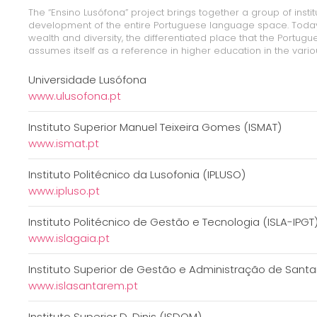
The “Ensino Lusófona” project brings together a group of instit
development of the entire Portuguese language space. Today, t
wealth and diversity, the differentiated place that the Portug
assumes itself as a reference in higher education in the vario
Universidade Lusófona
www.ulusofona.pt
Instituto Superior Manuel Teixeira Gomes (ISMAT)
www.ismat.pt
Instituto Politécnico da Lusofonia (IPLUSO)
www.ipluso.pt
Instituto Politécnico de Gestão e Tecnologia (ISLA-IPGT
www.islagaia.pt
Instituto Superior de Gestão e Administração de Sant
www.islasantarem.pt
Instituto Superior D. Dinis (ISDOM)