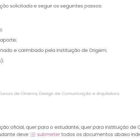
ção solicitada e seguir os seguintes passos:
o:
aporte;
nado e carimbado pela Instituição de Origem;
);
 Cursos de Cinema, Design de Comunicação e Arquitetura.
ão oficial, quer para o estudante, quer para instituição de 
tudante deve
submeter
todos os documentos abaixo indi