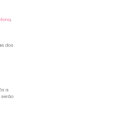
sófona
,
is dos
ós a
 serão