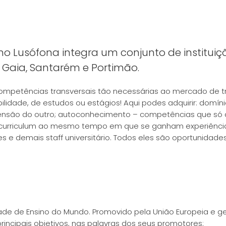
no Lusófona integra um conjunto de instituiç
, Gaia, Santarém e Portimão.
mpetências transversais tão necessárias ao mercado de trab
idade, de estudos ou estágios! Aqui podes adquirir: domíni
eensão do outro; autoconhecimento – competências que só a 
 curriculum ao mesmo tempo em que se ganham experiências
 e demais staff universitário. Todos eles são oportunidades
de de Ensino do Mundo. Promovido pela União Europeia e g
incipais objetivos, nas palavras dos seus promotores: