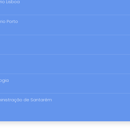
rio Lisboa
rio Porto
logia
ministração de Santarém