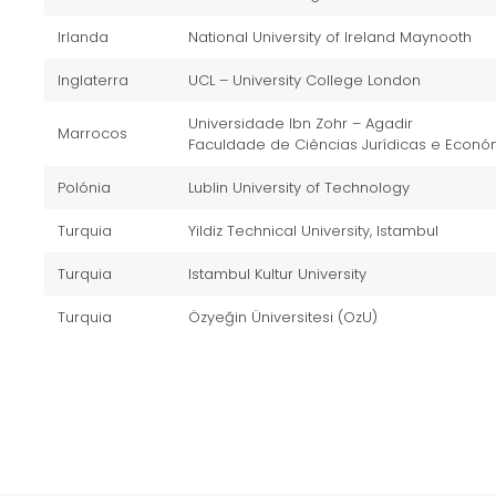
Irlanda
National University of Ireland Maynooth
Inglaterra
UCL – University College London
Universidade Ibn Zohr – Agadir
Marrocos
Faculdade de Ciências Jurídicas e Econó
Polónia
Lublin University of Technology
Turquia
Yildiz Technical University, Istambul
Turquia
Istambul Kultur University
Turquia
Özyeğin Üniversitesi (OzU)