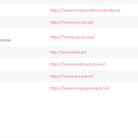
https://www.maynoothuniversity.ie/
https://www.ucl.ac.uk/
https://www.uiz.ac.ma/
micas
http://en.pollub.pl/
https://www.yildiz.edu.tr/en/
https://www.iku.edu.tr/
https://www.ozyegin.edu.tr/en