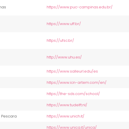
inas
https://www.puc-campinas.edu.br/
https://www.uff.br/
https://ufsc.br/
http://www.uhu.es/
https://www.salleurl.edu/es
https://www.icn-artem.com/en/
https://the-sds.com/school/
https://www.tudelft.nl/
– Pescara
https://www.unich.it/
https://www.unica.it/unica/