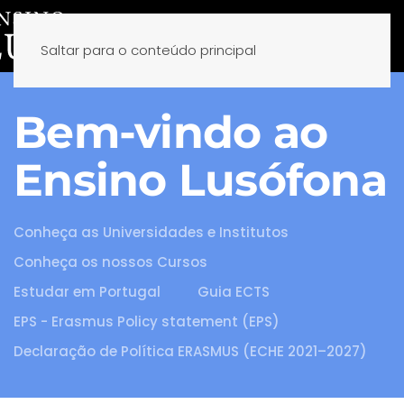
Saltar para o conteúdo principal
Bem-vindo ao
Ensino Lusófona
Conheça as Universidades e Institutos
Conheça os nossos Cursos
Estudar em Portugal
Guia ECTS
EPS - Erasmus Policy statement (EPS)
Declaração de Política ERASMUS (ECHE 2021–2027)